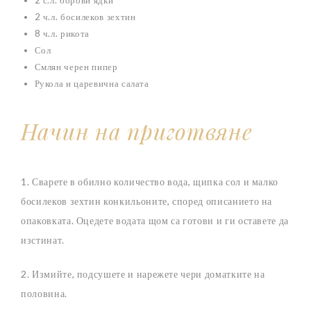
2 с.л. борови ядки
2 ч.л. босилеков зехтин
8 ч.л. рикота
Сол
Смлян черен пипер
Рукола и царевична салата
Начин на приготвяне
1. Сварете в обилно количество вода, щипка сол и малко
босилеков зехтин конкильоните, според описанието на
опаковката. Оцедете водата щом са готови и ги оставете да
изстинат.
2. Измийте, подсушете и нарежете чери доматките на
половина.