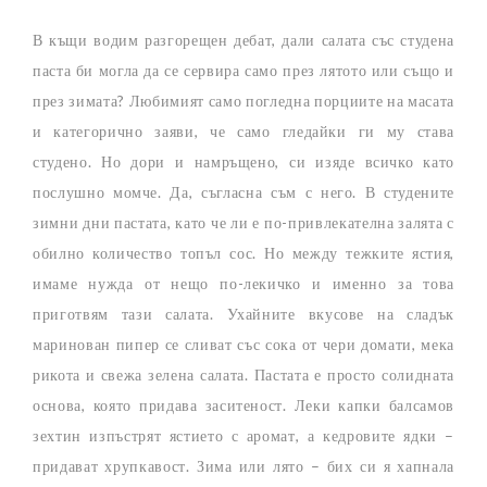
В къщи водим разгорещен дебат, дали салата със студена
паста би могла да се сервира само през лятото или също и
през зимата? Любимият само погледна порциите на масата
и категорично заяви, че само гледайки ги му става
студено. Но дори и намръщено, си изяде всичко като
послушно момче. Да, съгласна съм с него. В студените
зимни дни пастата, като че ли е по-привлекателна залята с
обилно количество топъл сос. Но между тежките ястия,
имаме нужда от нещо по-лекичко и именно за това
приготвям тази салата. Ухайните вкусове на сладък
маринован пипер се сливат със сока от чери домати, мека
рикота и свежа зелена салата. Пастата е просто солидната
основа, която придава заситеност. Леки капки балсамов
зехтин изпъстрят ястието с аромат, а кедровите ядки –
придават хрупкавост. Зима или лято – бих си я хапнала