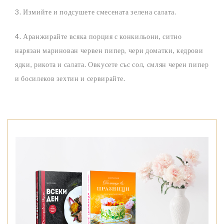
3. Измийте и подсушете смесената зелена салата.
4. Аранжирайте всяка порция с конкильони, ситно
нарязан маринован червен пипер, чери доматки, кедрови
ядки, рикота и салата. Овкусете със сол, смлян черен пипер
и босилеков зехтин и сервирайте.