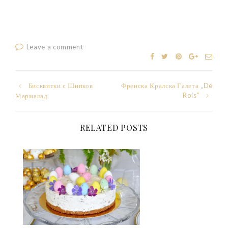
Leave a comment
Post
Бисквитки с Шипков
Френска Кралска Галета „De
Rois”
Мармалад
navigation
RELATED POSTS