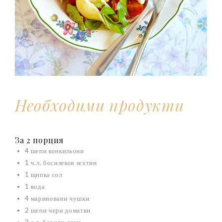
Необходими продукти
За 2 порция
4 шепи конкильони
1 ч.л. босилеков зехтин
1 щипка сол
1 вода
4 мариновани чушки
2 шепи чери доматки