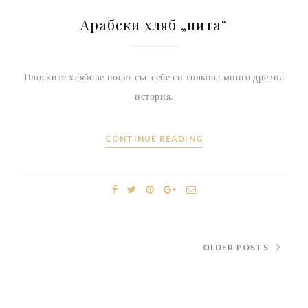
Арабски хляб „пита“
Плоските хлябове носят със себе си толкова много древна
история.
CONTINUE READING
OLDER POSTS