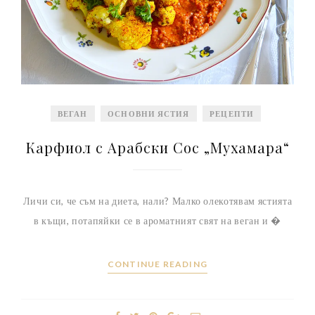
ВЕГАН
ОСНОВНИ ЯСТИЯ
РЕЦЕПТИ
Карфиол с Арабски Сос „Мухамара“
Личи си, че съм на диета, нали? Малко олекотявам ястията
в къщи, потапяйки се в ароматният свят на веган и �
CONTINUE READING