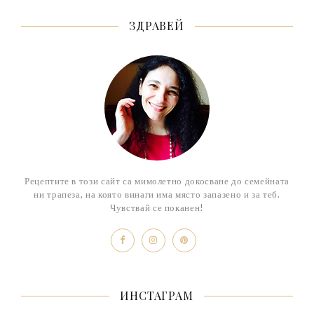
ЗДРАВЕЙ
Рецептите в този сайт са мимолетно докосване до семейната
ни трапеза, на която винаги има място запазено и за теб.
Чувствай се поканен!
ИНСТАГРАМ