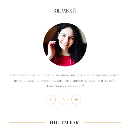
ЗДРАВЕЙ
Рецептите в този сайт са мимолетно докосване до семейната
ни трапеза, на която винаги има място запазено и за теб.
Чувствай се поканен!
ИНСТАГРАМ