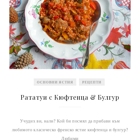
ОСНОВНИ ЯСТИЯ
РЕЦЕПТИ
Рататуи с Кюфтенца & Булгур
Учудих ви, нали? Кой би посмял да прибави към
любимото класическо френско ястие кюфтенца и булгур?
Любими