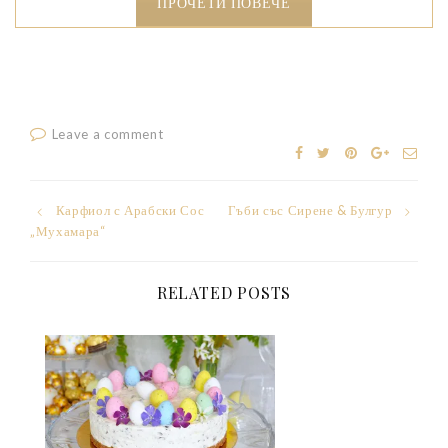
ПРОЧЕТИ ПОВЕЧЕ
Leave a comment
Post
Карфиол с Арабски Сос
Гъби със Сирене & Булгур
„Мухамара“
navigation
RELATED POSTS