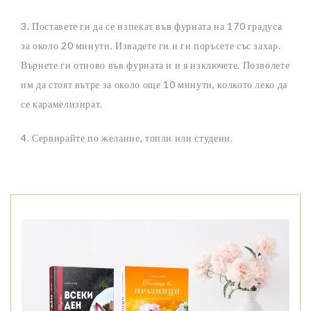
3. Поставете ги да се изпекат във фурната на 170 градуса
за около 20 минути. Извадете ги и ги поръсете със захар.
Върнете ги отново във фурната и и я изключете. Позволете
им да стоят вътре за около още 10 минути, колкото леко да
се карамелизират.
4. Сервирайте по желание, топли или студени.