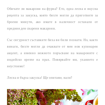
Обичате ли макарони на фурна? Ето, една лесна и вкусна
рецепта за закуска, която бихте могли да приготвите за
броени минути, ако имате в наличност останали от
предния ден сварени макарони.
Със сигурност съставките биха ви били познати. Но, както
винаги, бихте могли да очаквате от мен нов кулинарен
акцент, а именно нежното поръсване на макароните с
индийско орехче на прах. Повярвайте ми, уханието е
неустоимо!
Лесна и бърза закуска! Ще опитаме, нали?