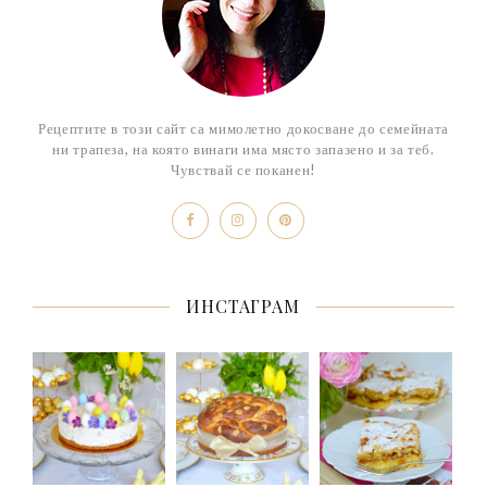
Рецептите в този сайт са мимолетно докосване до семейната
ни трапеза, на която винаги има място запазено и за теб.
Чувствай се поканен!
ИНСТАГРАМ