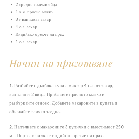
2 средно големи яйца
1 ч.ч. прясно мляко
8 г ванилова захар
4 с.л. захар
Индийско орехче на прах
1 с.л. захар
Начин на приготвяне
1. Разбийте с дълбока купа с миксер 4 с.л. от захар,
ванилия и 2 яйца. Прибавете прясното мляко и
разбъркайте отново. Добавете макароните в купата и
объркайте всичко заедно.
2. Напълнете с макароните 3 купички с вместимост 250
мл. Поръсете всяка с индийско орехче на прах.