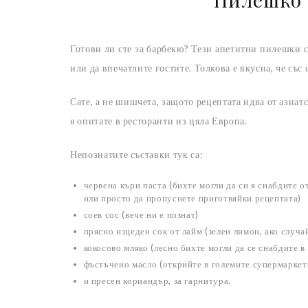
Готови ли сте за барбекю? Тези апетитни пилешки са
или да впечатлите гостите. Толкова е вкусна, че съ
Сате, а не шишчета, защото рецептата идва от азиат
я опитате в ресторанти из цяла Европа.
Непознатите съставки тук са:
червена къри паста (бихте могли да си я снабдите о
или просто да пропуснете приготвяйки рецептата)
соев сос (вече ни е познат)
прясно изцеден сок от лайм (зелен лимон, ако случ
кокосово мляко (лесно бихте могли да се снабдите 
фъстъчено масло (открийте в големите супермаркет
и пресен кориандър, за гарнитура.