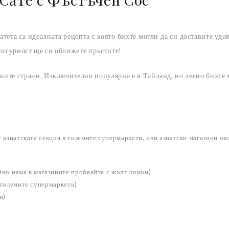
тета са идеалната рецепта с която бихте могли да си доставите удо
с сигурност ще си оближете пръстите!
ските страни. Изключително популярна е в Тайланд, но лесно бихте 
т азиатската секция в големите супермаркети, или азиатски магазини око
айно няма в магазините пробвайте с жълт лимон)
в големите супермаркети)
и)