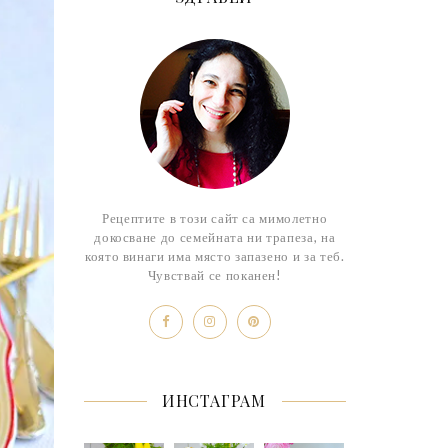
Рецептите в този сайт са мимолетно
докосване до семейната ни трапеза, на
която винаги има място запазено и за теб.
Чувствай се поканен!
ИНСТАГРАМ