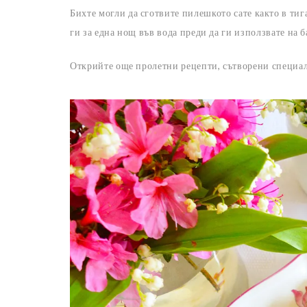
Бихте могли да сготвите пилешкото сате както в тиг
ги за една нощ във вода преди да ги използвате на 
Открийте още пролетни рецепти, сътворени специал