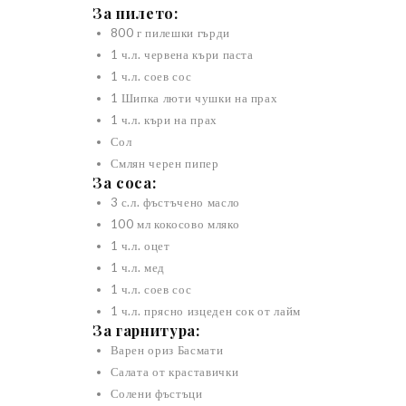
За пилето:
800 г пилешки гърди
1 ч.л. червена къри паста
1 ч.л. соев сос
1 Шипка люти чушки на прах
1 ч.л. къри на прах
Сол
Смлян черен пипер
За соса:
3 с.л. фъстъчено масло
100 мл кокосово мляко
1 ч.л. оцет
1 ч.л. мед
1 ч.л. соев сос
1 ч.л. прясно изцеден сок от лайм
За гарнитура:
Варен ориз Басмати
Салата от краставички
Солени фъстъци