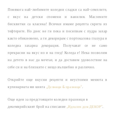
Понякога най-любимите коледни сладки са най-семплите,
с вкус на детски спомени и ванилия. Маслените
бисквитки са класика! Всички имаме рецепта скрита из
тефтерите. Но днес не ги пека и посипвам с пудра захар
както обикновено, а ги декорирам с портокалова глазура и
коледна захарна декорация. Получават се не само
прекрасни на вкус но и на глед! Коледа е! Нека позволим
на детето в нас да мечтае, и да доставим удоволствие на
себе си и на близките с нещо вълшебно и различно.
Открийте още вкусни рецепти и неустоими менюта в
кулинарната ми книга
.
„Делници & празници“
Още идеи за предстоящите коледни празници в
декемврийският брой на списание
.
„Идеален дом ДЕКОР“