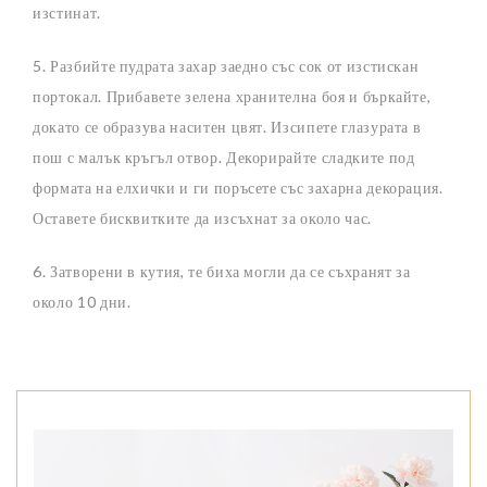
изстинат.
5. Разбийте пудрата захар заедно със сок от изстискан
портокал. Прибавете зелена хранителна боя и бъркайте,
докато се образува наситен цвят. Изсипете глазурата в
пош с малък кръгъл отвор. Декорирайте сладките под
формата на елхички и ги поръсете със захарна декорация.
Оставете бисквитките да изсъхнат за около час.
6. Затворени в кутия, те биха могли да се съхранят за
около 10 дни.