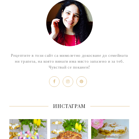
Рецептите в този сайт са мимолетно докосване до семейната
ни трапеза, на която винаги има място запазено и за теб.
Чувствай се поканен!
ИНСТАГРАМ