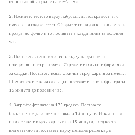
отново до образуване на груба смес.
2. Изсипете тестото върху набрашнена повърхност и го
омесете на гладко тесто. Оформете го на диск, завийте го в
прозрачно фолио и го поставете в хладилника за половин
час.
3. Поставете стегнатото тесто върху набрашнена
повърхност и го разточете. Изрежете елхички с формички
за сладки. Поставете всяха елхичка върху хартия за печене.
Щом изрежете всички сладки, поставете ги във фризера за
15 минути до половин час.
4. Загрейте фурната на 175 градуса. Поставете
бисквитките да се пекат за около 13 минути. Извадете ги
и ги оставете върху хартията за 15 минути, след което
внимателно ги поставете върху метална решетка да