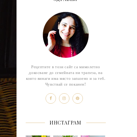
Рецептите в този сайт са мимолетно
докосване до семейната ни трапеза, на
която винаги има място запазено и за теб.
Чувствай се поканен!
ИНСТАГРАМ