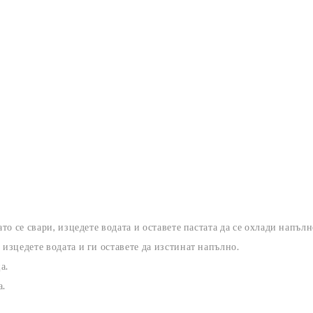
то се свари, изцедете водата и оставете пастата да се охлади напълн
 изцедете водата и ги оставете да изстинат напълно.
а.
а.