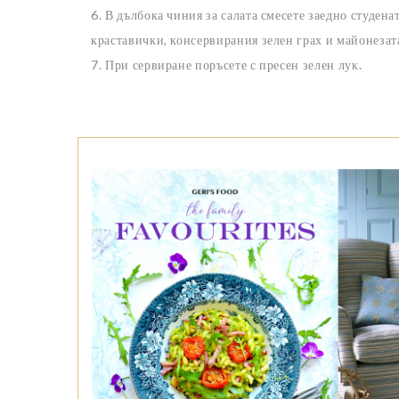
6. В дълбока чиния за салата смесете заедно студен
краставички, консервирания зелен грах и майонезат
7. При сервиране поръсете с пресен зелен лук.