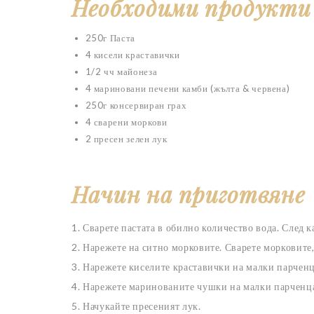
Необходими продукти
250г Паста
4 кисели краставички
1/2 чч майонеза
4 мариновани печени камби (жълта & червена)
250г консервиран грах
4 сварени моркови
2 пресен зелен лук
Начин на приготвяне
1. Сварете пастата в обилно количество вода. След ка
2. Нарежете на ситно морковите. Сварете морковите,
3. Нарежете киселите краставички на малки парченц
4. Нарежете маринованите чушки на малки парченц
5. Начукайте пресеният лук.