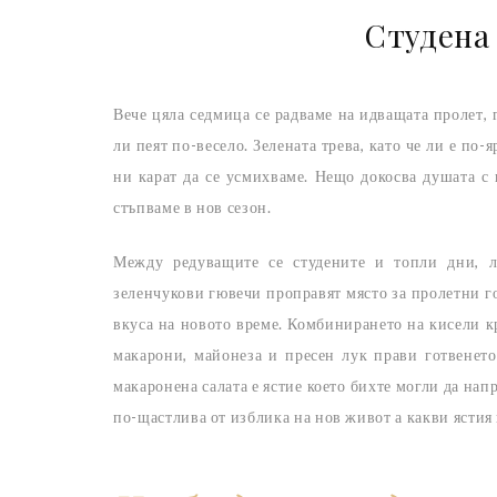
Студена
Вече цяла седмица се радваме на идващата пролет, 
ли пеят по-весело. Зелената трева, като че ли е по-
ни карат да се усмихваме. Нещо докосва душата с 
стъпваме в нов сезон.
Между редуващите се студените и топли дни, 
зеленчукови гювечи проправят място за пролетни гоз
вкуса на новото време. Комбинирането на кисели к
макарони, майонеза и пресен лук прави готвенето
макаронена салата е ястие което бихте могли да на
по-щастлива от изблика на нов живот а какви ястия