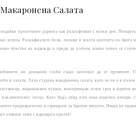
 Макаронена Салата
гледайки пролетните дървета как разцъфтяват с всеки ден. Птиците,
ярко зелена. Разцъфналите бели, лилави и жълти цветчета по брега н
ново чувство на надежда и преди да усетим, какво точно се случв
любимите ни домашни гозби също започват да се променят. Г
би и салати. Тази студена макаронена салата, като че ли е в пълен
раставици, мариновани чушки, консервиран зелен грах и варени м
 изключително лесно. Като бърз обяд или лека неделна вечеря, с
правите предварително и сервирате за броени минути. Нищо не прав
 ни очакват само с идващата пролет!