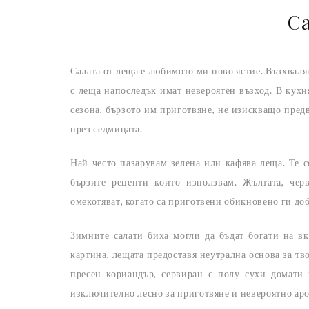
С
Салата от леща е любимото ми ново ястие. Възхваля
с леща напоследък имат невероятен възход. В кухн
сезона, бързото им приготвяне, не изискващо пред
през седмицата.
Най-често пазарувам зелена или кафява леща. Те с
бързите рецепти които използвам. Жълтата, чер
омекотяват, когато са приготвени обикновено ги доб
Зимните салати биха могли да бъдат богати на вк
картина, лещата предоставя неутрална основа за т
пресен кориандър, сервиран с полу сухи домати
изключително лесно за приготвяне и невероятно ар