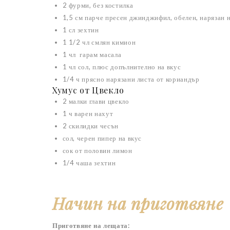
2 фурми, без костилка
1,5 см парче пресен джинджифил, обелен, нарязан 
1 сл зехтин
1 1/2 чл смлян кимион
1 чл гарам масала
1 чл сол, плюс допълнително на вкус
1/4 ч прясно нарязани листа от кориандър
Хумус от Цвекло
2 малки глави цвекло
1 ч варен нахут
2 скилидки чесън
сол, черен пипер на вкус
сок от половин лимон
1/4 чаша зехтин
Начин на приготвяне
Приготвяне на лещата: