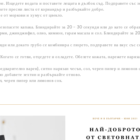
не. Изцедете водата и поставете лещата в дълбок съд. Подправете със з
жете пресни листа от кориандър и разбъркайте добре.
е от моркови и хумус от цвекло.
безопасете капака. Блиндирайте за 20 – 30 секунди или до като се обра
рми, джинджифил, олио, кимион, гарам масала и сол. Блиндирайте за 2
нди или докато грубо се комбинира с пюрето, подправете на вкус със с
 Когато се готви, отцедете и охладете. Обелете кожата, нарежете наряз
едварително варен), ситно нарязан чесън, сол, черен пипер и лимонов 
но добавете зехтин и разбъркайте отново.
л, черен пипер или лимонов сок.