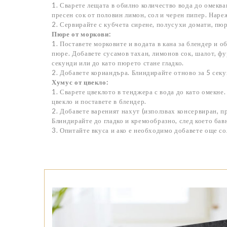
1. Сварете лещата в обилно количество вода до омеква
пресен сок от половин лимон, сол и черен пипер. Наре
2. Сервирайте с кубчета сирене, полусухи домати, пюр
Пюре от моркови:
1. Поставете морковите и водата в кана за блендер и о
пюре. Добавете сусамов тахан, лимонов сок, шалот, фу
секунди или до като пюрето стане гладко.
2. Добавете кориандъра. Блиндирайте отново за 5 секу
Хумус от цвекло:
1. Сварете цвеклото в тенджера с вода до като омекне.
цвекло и поставете в блендер.
2. Добавете вареният нахут (използвах консервиран, пр
Блиндирайте до гладко и кремообразно, след което бав
3. Опитайте вкуса и ако е необходимо добавете още со