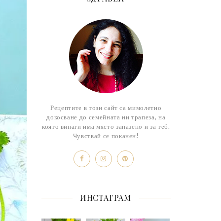
Рецептите в този сайт са мимолетно
докосване до семейната ни трапеза, на
която винаги има място запазено и за теб.
Чувствай се поканен!
ИНСТАГРАМ