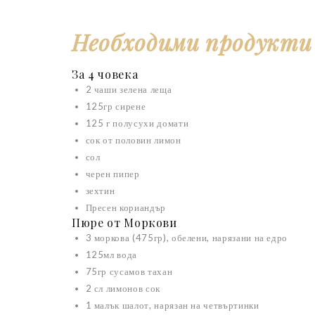
Необходими продукти
За 4 човека
2 чаши зелена леща
125гр сирене
125 г полусухи домати
сок от половин лимон
сол
черен пипер
зехтин
Пресен кориандър
Пюре от Моркови
3 моркова (475гр), обелени, нарязани на едро
125мл вода
75гр сусамов тахан
2 сл лимонов сок
1 малък шалот, нарязан на четвъртинки