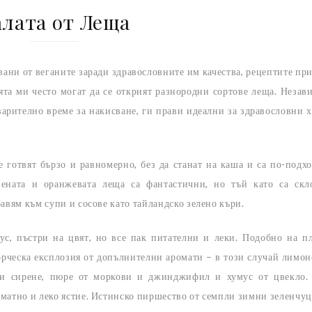
алата от Леща
вани от веганите заради здравословните им качества, рецептите пр
ята ми често могат да се открият разнородни сортове леща. Незав
варително време за накисване, ги прави идеални за здравословни 
е готвят бързо и равномерно, без да станат на каша и са по-подх
вената и оранжевата леща са фантастични, но тъй като са ск
авям към супи и сосове като тайландско зелено къри.
ус, пъстри на цвят, но все пак питателни и леки. Подобно на п
ворческа експлозия от допълнителни аромати – в този случай лимон
 и сирене, пюре от моркови и джинджифил и хумус от цвекло.
оматно и леко ястие. Истинско пиршество от семпли зимни зеленчуц