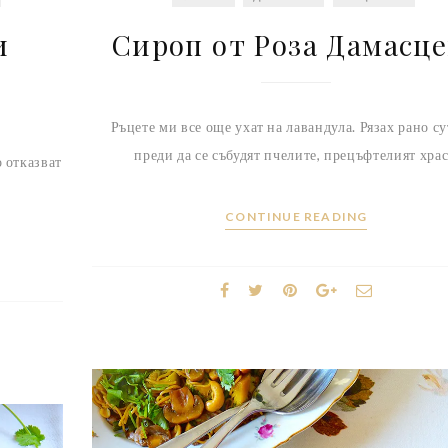
и
Сироп от Роза Дамасц
Ръцете ми все още ухат на лавандула. Рязах рано с
преди да се събудят пчелите, прецъфтелият храс
 отказват
CONTINUE READING