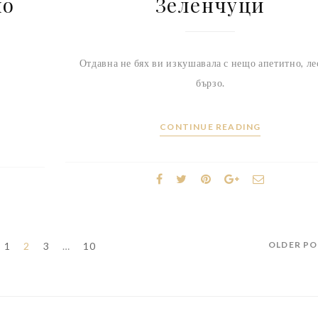
но
Зеленчуци
Отдавна не бях ви изкушавала с нещо апетитно, ле
бързо.
CONTINUE READING
OLDER P
1
2
3
…
10