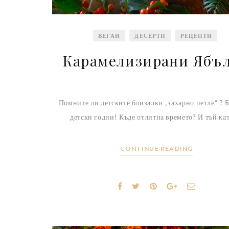
ВЕГАН
ДЕСЕРТИ
РЕЦЕПТИ
Карамелизирани Ябъ
Помните ли детските близалки „захарно петле“ ?
детски годни! Къде отлитна времето? И тъй ка
CONTINUE READING