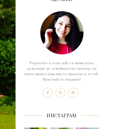
Рецептите в този сайт са мимолетно
докосване до семейната ни трапеза, на
която винаги има място запазено и за теб.
Чувствай се поканен!
ИНСТАГРАМ