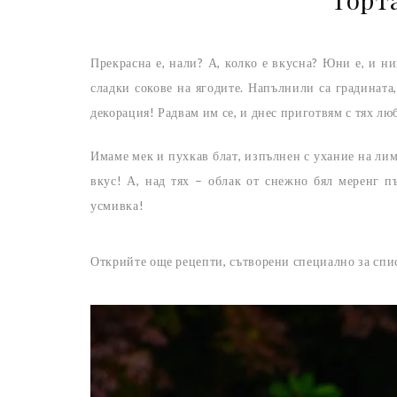
Прекрасна е, нали? А, колко е вкусна? Юни е, и н
сладки сокове на ягодите. Напълнили са градината
декорация! Радвам им се, и днес приготвям с тях лю
Имаме мек и пухкав блат, изпълнен с ухание на лимо
вкус! А, над тях – облак от снежно бял меренг пъ
усмивка!
Открийте още рецепти, сътворени специално за спи