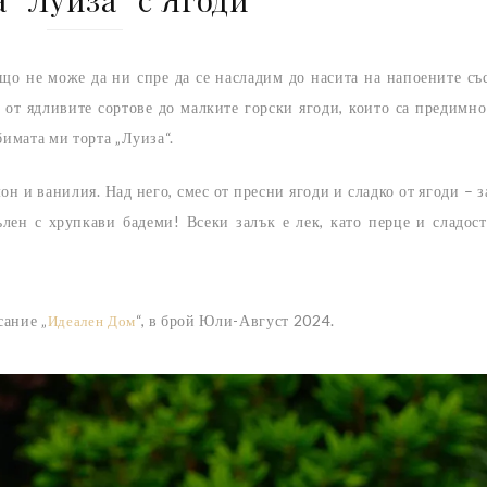
ищо не може да ни спре да се насладим до насита на напоените съ
, от ядливите сортове до малките горски ягоди, които са предимно
бимата ми торта „Луиза“.
н и ванилия. Над него, смес от пресни ягоди и сладко от ягоди – з
лен с хрупкави бадеми! Всеки залък е лек, като перце и сладост
сание „
“, в брой Юли-Август 2024.
Идеален Дом