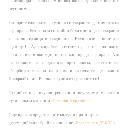
се декорират с чийзкрем от бял шоколад, стават още по-
неустоими.
Затворете елхичките в кутия и ги съхранете до момента на
сервиране. Кексчетата спокойно биха могли да се съхранят
за около седмица в хладилника. Елхичките – поне две
седмици! Аранжирайте кексчетата, като поставите
елхичка във всяко едно от тях, миг преди сервиране. Ако
ги оставите в хладилника през нощта, солетите ще
абсорбират влагата на крема и елхичките ще паднат.
Повярвайте ми. Всички се учим от грешките си!
Открийте още вкусни рецепти и неустоими менюта в
кулинарната ми книга
.
„Делници & празници“
Още идеи за предстоящите коледни празници в
декемврийският брой на списание
.
„Идеален дом ДЕКОР“