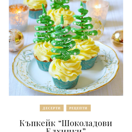
ДЕСЕРТИ
РЕЦЕПТИ
Къпкейк “Шоколадови
Елхички”