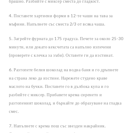
брашно. Разбийте с миксер сместа до гладкост.
4. Поставете хартиени форми в 12-те чаши на тава за
мъфини. Напълнете със сместа 2/3 от всяка чаша.
5. Загрейте фурната до 175 градуса. Печете за около 25-30
минути, или докато кексчетата са напълно изпечени
(проверете с клечка за зъби). Оставете ги да изстинат.
6. Разтопете белия шоколад на водна баня и го дръпнете
на страна леко да изстине. Нарежете студено краве
маслото на бучки. Поставете го в дълбока купа и го
разбийте с миксер. Прибавете крема сиренето и
разтопеният шоколад, и бъркайте до образуване на гладка
смес.
7. Напълнете с крема пош със звезден накрайник.