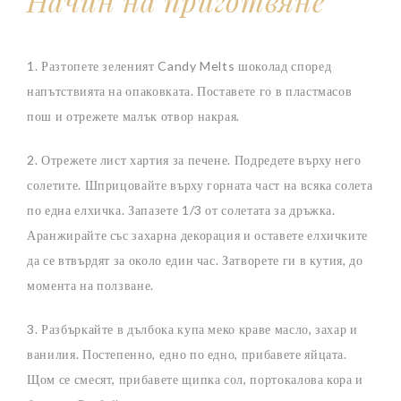
Начин на приготвяне
1. Разтопете зеленият Candy Melts шоколад според
напътствията на опаковката. Поставете го в пластмасов
пош и отрежете малък отвор накрая.
2. Отрежете лист хартия за печене. Подредете върху него
солетите. Шприцовайте върху горната част на всяка солета
по една елхичка. Запазете 1/3 от солетата за дръжка.
Аранжирайте със захарна декорация и оставете елхичките
да се втвърдят за около един час. Затворете ги в кутия, до
момента на ползване.
3. Разбъркайте в дълбока купа меко краве масло, захар и
ванилия. Постепенно, едно по едно, прибавете яйцата.
Щом се смесят, прибавете щипка сол, портокалова кора и