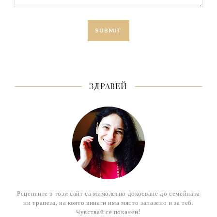
ЗДРАВЕЙ
Рецептите в този сайт са мимолетно докосване до семейната
ни трапеза, на която винаги има място запазено и за теб.
Чувствай се поканен!