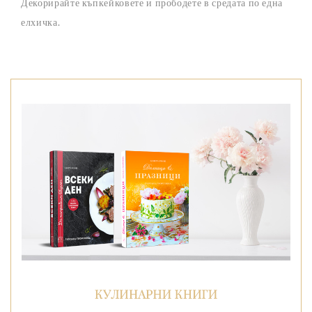
Декорирайте къпкейковете и прободете в средата по една
елхичка.