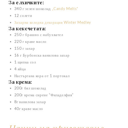
За елхичките:
340 г зелен шоколад
„Candy Melts“
12 солети
Захарна коледна декорация Winter Medley
За кексчетата:
250 г брашно с набухвател
220 г краве масло
150 г захар
16 г Бурбонска ванилова захар
1 щипка сол
4 яйца
Настъргана кора от 1 портокал
За крема:
200г бял шоколад
200г крема сирене “Филаделфия”
8г ванилова захар
40г краве масло