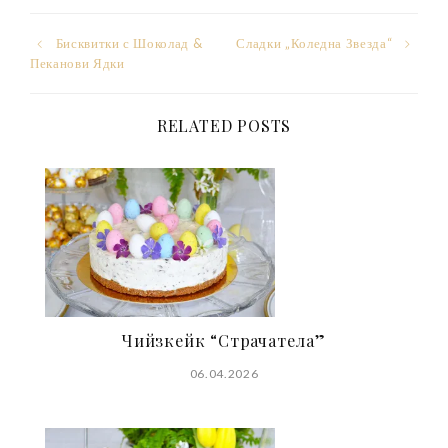
Post
Бисквитки с Шоколад &
Сладки „Коледна Звезда“
Пеканови Ядки
navigation
RELATED POSTS
Чийзкейк “Страчатела”
06.04.2026