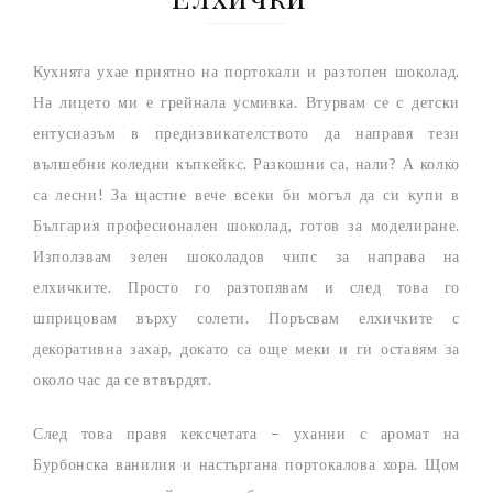
Кухнята ухае приятно на портокали и разтопен шоколад.
На лицето ми е грейнала усмивка. Втурвам се с детски
ентусиазъм в предизвикателството да направя тези
вълшебни коледни къпкейкс. Разкошни са, нали? А колко
са лесни! За щастие вече всеки би могъл да си купи в
България професионален шоколад, готов за моделиране.
Използвам зелен шоколадов чипс за направа на
елхичките. Просто го разтопявам и след това го
шприцовам върху солети. Поръсвам елхичките с
декоративна захар, докато са още меки и ги оставям за
около час да се втвърдят.
След това правя кексчетата – уханни с аромат на
Бурбонска ванилия и настъргана портокалова хора. Щом