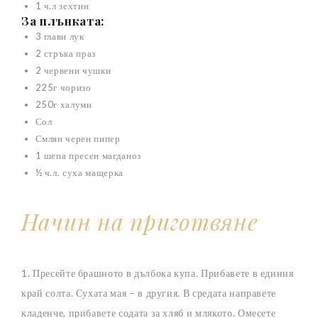
1 ч.л зехтин
За плънката:
3 глави лук
2 стръка праз
2 червени чушки
225г чоризо
250г халуми
Сол
Смлян черен пипер
1 шепа пресен магданоз
½ ч.л. суха мащерка
Начин на приготвяне
1. Пресейте брашното в дълбока купа. Прибавете в единия
край солта. Сухата мая – в другия. В средата направете
кладенче, прибавете содата за хляб и млякото. Омесете