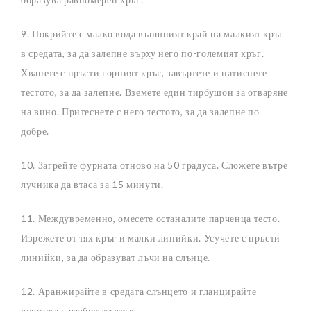
9. Покрийте с малко вода външният край на малкият кръг
в средата, за да залепне върху него по-големият кръг.
Хванете с пръсти горният кръг, завъртете и натиснете
тестото, за да залепне. Вземете един тирбушон за отваряне
на вино. Притеснете с него тестото, за да залепне по-
добре.
10. Загрейте фурната отново на 50 градуса. Сложете вътре
лучника да втаса за 15 минути.
11. Междувременно, омесете останалите парченца тесто.
Изрежете от тях кръг и малки линийки. Усучете с пръсти
линийки, за да образуват лъчи на слънце.
12. Аранжирайте в средата слънцето и гланцирайте
лучника с разбит жълтък.