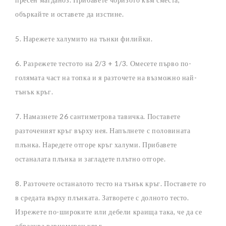
объркайте и оставете да изстине.
5. Нарежете халумито на тънки филийки.
6. Разрежете тестото на 2/3 + 1/3. Омесете първо по-
голямата част на топка и я разточете на възможно най-
тънък кръг.
7. Намазнете 26 сантиметрова тавичка. Поставете
разточеният кръг върху нея. Напълнете с половината
плънка. Наредете отгоре кръг халуми. Прибавете
останалата плънка и загладете плътно отгоре.
8. Разточете останалото тесто на тънък кръг. Поставете го
в средата върху плънката. Затворете с долното тесто.
Изрежете по-широките или дебели краища така, че да се
образува равномерен кръг.