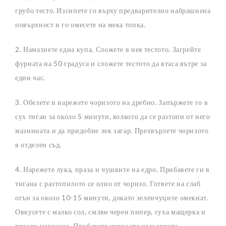
грубо тесто. Изсипете го върху предварително набрашнена
повърхност и го омесете на мека топка.
2. Намазнете една купа. Сложете в нея тестото. Загрейте
фурната на 50 градуса и сложете тестото да втаса вътре за
един час.
3. Обелете и нарежете чоризото на дребно. Запържете го в
сух тиган за около 5 минути, колкото да се разтопи от него
мазнината и да придобие лек загар. Прехвърлете чоризото
в отделен съд.
4. Нарежете лука, праза и чушките на едро. Прибавете ги в
тигана с разтопилото се олио от чоризо. Гответе на слаб
огън за около 10-15 минути, докато зеленчуците омекнат.
Овкусете с малко сол, смлян черен пипер, суха мащерка и
пресен магданоз. Прибавете чоризото към сместа,