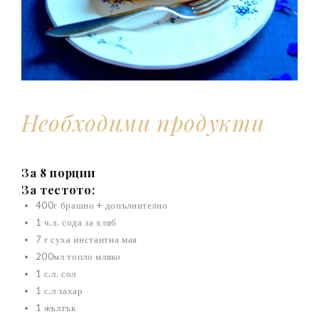
Необходими продукти
За 8 порции
За тестото:
400г брашно + допълнително
1 ч.л. сода за хляб
7 г суха инстантна мая
200мл топло мляко
1 с.л. сол
1 с.л захар
1 жълтък