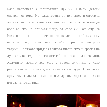
Баба навремето е приготвяла лучник. Нямам детски
спомен за това. Но вдъхновена от нея днес приготвям
лучник по стара, изпитана рецепта. Разбира се, няма да
бъда аз ако не прибавя нещо от себе си. Все още са
Коледни пости, но днес прегрешавам и прибавям към
постната рецепта испански колбас чоризо и кипърско
халуми. Чоризото придава толкова много вкус и аромат на
лучника, все едно винаги име е било писано да са заедно.
Халумито, докато все още е голещ лучника, е леко
разтопено и придава допълнителна текстура. Прекрасни
аромати. Толкова изконно български, дори и в леко
нетрадиционен вид.