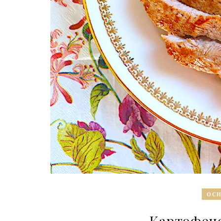
ОСН
Картофено