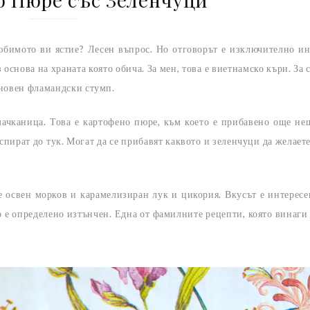
юбимото ви ястие? Лесен въпрос. Но отговорът е изключително ин
 основа на храната която обича. За мен, това е виетнамско къри. За 
кновен фламандски стумп.
мачканица. Това е картофено пюре, към което е прибавено още не
спират до тук. Могат да се прибавят каквото и зеленчуци да желаете
 освен морков и карамелизиран лук и цикория. Вкусът е интересе
о е определено изтънчен. Една от фамилните рецепти, която винаги