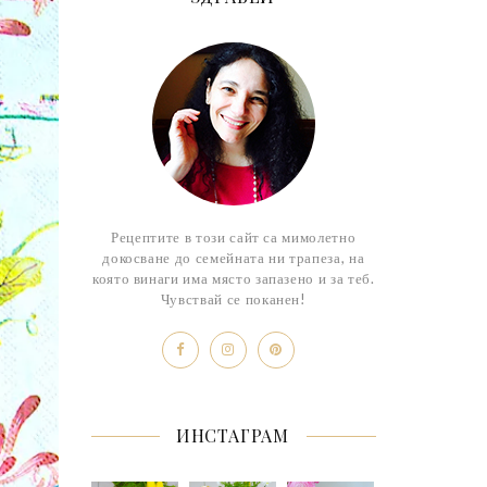
Рецептите в този сайт са мимолетно
докосване до семейната ни трапеза, на
която винаги има място запазено и за теб.
Чувствай се поканен!
ИНСТАГРАМ