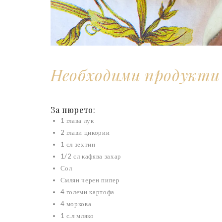
Необходими продукти
За пюрето:
1 глава лук
2 глави цикории
1 сл зехтин
1/2 сл кафява захар
Сол
Смлян черен пипер
4 големи картофа
4 моркова
1 с.л мляко