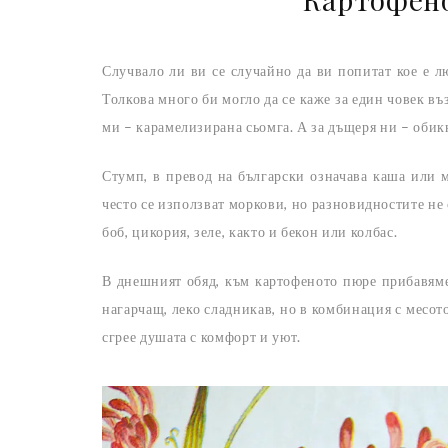
Случвало ли ви се случайно да ви попитат кое е л
Толкова много би могло да се каже за един човек въз
ми – карамелизирана сьомга. А за дъщеря ни – оби
Стумп, в превод на български означава каша или 
често се използват моркови, но разновидностите не 
боб, цикория, зеле, както и бекон или колбас.
В днешният обяд, към картофеното пюре прибавяме
нагарчащ, леко сладникав, но в комбинация с месот
сгрее душата с комфорт и уют.