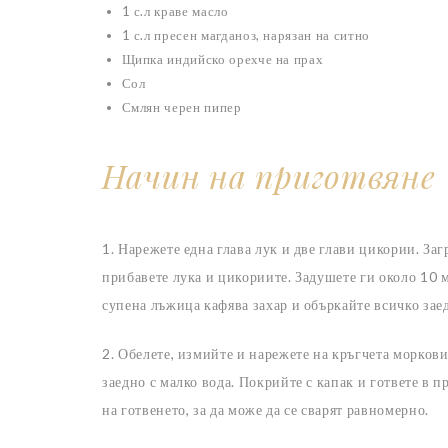
1 с.л краве масло
1 с.л пресен магданоз, нарязан на ситно
Щипка индийско орехче на прах
Сол
Смлян черен пипер
Начин на приготвяне
1. Нарежете една глава лук и две глави цикории. За
прибавете лука и цикориите. Задушете ги около 10 
супена лъжица кафява захар и объркайте всичко заед
2. Обелете, измийте и нарежете на кръгчета моркови
заедно с малко вода. Покрийте с капак и гответе в 
на готвенето, за да може да се сварят равномерно.