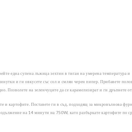
грейте една супена лъжица зехтин в тиган на умерена температура и
минутки и ги овкусете със сол и смлян черен пипер. Прибавете пол
но. Позволете на зеленчуците да се карамелизират и ги дръпнете от
те и картофите. Поставете ги в съд, подходящ за микровълнова фурн
продължение на 14 минути на 750W, като разбъркате картофите по с