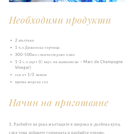
Необходими продукти
2 жълтъка
1 ч.л Дижонска горчица
300-500мл слънчогледово олио
1-2 с.л оцет (С вкус на шампанско – Marc de Champagne
Vinegar)
сок от 1/3 лимон
щипка морска сол
Начин на приготвяне
1. Разбийте на ръка жълтъците в широка и дълбока купа,
след това добавете горчицата и разбийте отново.