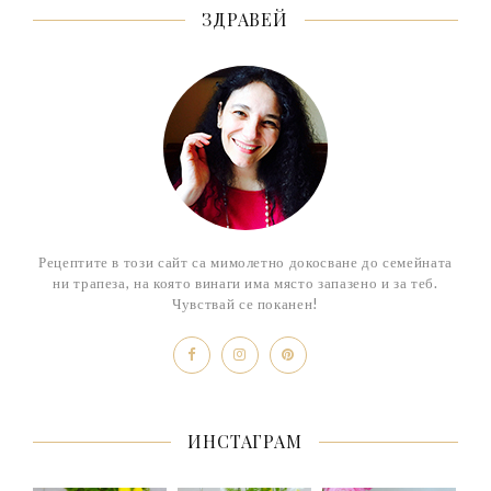
ЗДРАВЕЙ
Рецептите в този сайт са мимолетно докосване до семейната
ни трапеза, на която винаги има място запазено и за теб.
Чувствай се поканен!
ИНСТАГРАМ