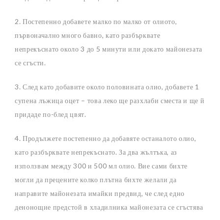
2. Постепенно добавете малко по малко от олиото,
първоначално много бавно, като разбърквате
непрекъснато около 3 до 5 минути или докато майонезата
се сгъсти.
3. След като добавите около половината олио, добавете 1
супена лъжица оцет – това леко ще разхлаби сместа и ще й
придаде по-блед цвят.
4. Продължете постепенно да добавяте останалото олио,
като разбърквате непрекъснато. За два жълтъка, аз
използвам между 300 и 500 мл олио. Вие сами бихте
могли да прецените колко плътна бихте желали да
направите майонезата имайки предвид, че след едно
денонощие предстой в хладилника майонезата се сгъстява