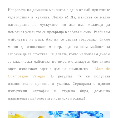
Направата на домашна майонеза е едно от най-приятните
удоволствия в кухнята. Лесно е! Да, изисква се малко
натоварване на мускулите, но ако има желаещи да
помогнат усилието се превръща в забава и смях. Разбивам
майонезата на ръка. Ако ви се струва трудоемко, бихме
могли да използвате миксер, веднага щом майонезата
започне да се сгъстява. Рецептата, която използвам днес е
за класическа майонеза, но вместо стандартен бял винен
оцет, използвам оцет с дъх на шампанско –
Marc de
. В резултат, тя се получава
Champagne Vinegar
изключително приятна и уханна. Сервирана с прясно
изпържени картофки и студена бира, домашно
направената майонезата е истинска наслада!