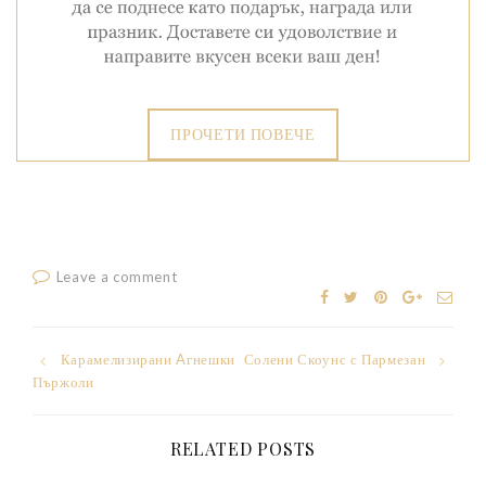
ПРОЧЕТИ ПОВЕЧЕ
Leave a comment
Post
Карамелизирани Aгнешки
Солени Скоунс с Пармезан
Пържоли
navigation
RELATED POSTS