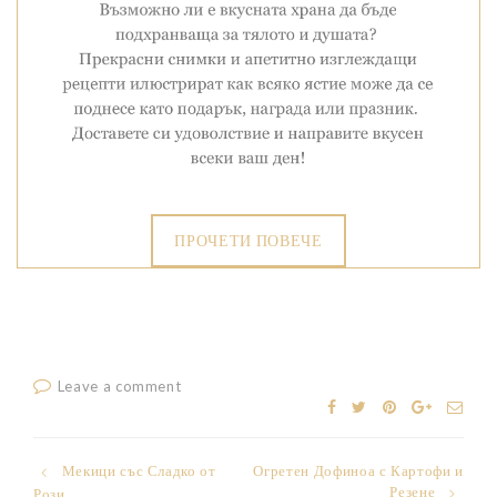
ПРОЧЕТИ ПОВЕЧЕ
Leave a comment
Post
Мекици със Сладко от
Огретен Дофиноа с Картофи и
Резене
Рози