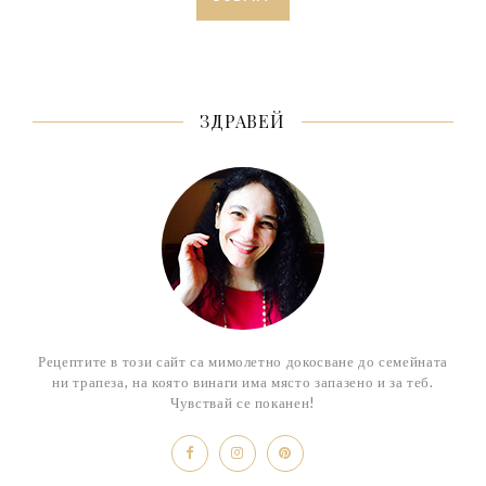
ЗДРАВЕЙ
Рецептите в този сайт са мимолетно докосване до семейната
ни трапеза, на която винаги има място запазено и за теб.
Чувствай се поканен!