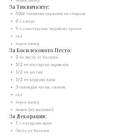
Черен пипер
За Тиквичките:
500г тиквички нарязани на спирали
2 с.л вода
½ с.л настъргано индийско орехче
сол
черен пипер
За Босилековото Песто:
2 чч листа от босилек
1/2 чч настърган пармезан
1/2 чч зехтин
1/2 чч кедрови ядки
3 скилидки чесън, смлени
сол
черен пипер
лимон (по желание)
За Декорация:
1 с.л кедрови ядки
Листа от босилек