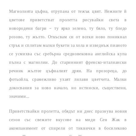
Магнолията цъфна, отрупана от тежък цвят. Нежните й
цветове приветстват пролетта рисувайки света в
новородени багри – ту ярко зелено, ту бяло, ту бледо
розово, ту жълто. Откъсвам си от всеки ново поникнал
стрък и сплитам малки букети за хола и изведнъж пианото
се усмихва със сребърна средновековна английска купа
пълна с магнолии. До старинният френско-италиански
речник жълтее цъфналият дрян. На прозореца, до
фотьойла, срамежливо ухаят лилави цветчета. Малки
докосвания за ново начало, но истински, съществени,
значими…
Приветствайки пролетта, обядът ни днес празнува новия
сезон със свежите вкусове на миди Сен Жак в
акомпанимент от спирели от тиквички в босилеково