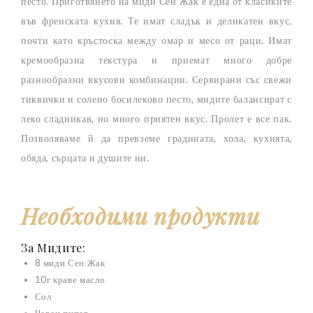
песто. Приготвянето на миди Сен Жак е една от класиките
във френската кухня. Те имат сладък и деликатен вкус,
почти като кръстоска между омар и месо от раци. Имат
кремообразна текстура и приемат много добре
разнообразни вкусови комбинации. Сервирани със свежи
тиквички и солено босилеково песто, мидите балансират с
леко сладникав, но много приятен вкус. Пролет е все пак.
Позволяваме й да превземе градината, хола, кухнята,
обяда, сърцата и душите ни.
Необходими продукти
За Мидите:
8 миди Сен Жак
10г краве масло
Сол