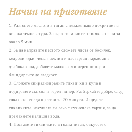
Начин на приготвяне
1. Разтопете маслото в тиган с незалепващо покритие на
висока температура. Запържете мидите от всяка страна за
около 5 мин.
2. За да направите пестото сложете листа от босилек,
кедрови ядки, чесън, зехтин и настърган пармезан в
дълбока кана, добавете малко сол и черен пипер и
блиндирайте до гладкост.
3. Сложете спирализираните тиквички в купа и
подправете със сол и черен пипер. Разбъркайте добре, след
това оставете да престои за 20 минути. Изцедете
тиквичките, изсушете ги леко с кухненска хартия, за да
премахнете излишна вода.
4. Поставете тиквичките в голям тиган, овкусете с