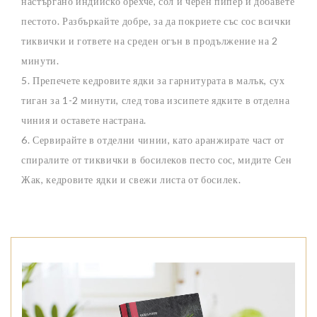
настъргано индийско орехче, сол и черен пипер и добавете
пестото. Разбъркайте добре, за да покриете със сос всички
тиквички и гответе на среден огън в продължение на 2
минути.
5. Препечете кедровите ядки за гарнитурата в малък, сух
тиган за 1-2 минути, след това изсипете ядките в отделна
чиния и оставете настрана.
6. Сервирайте в отделни чинии, като аранжирате част от
спиралите от тиквички в босилеков песто сос, мидите Сен
Жак, кедровите ядки и свежи листа от босилек.