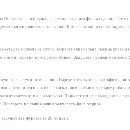
е. Поставете ги в подходящ за микровълнова фурна съд, полейте ги 
адушат във микровълновата фурна. Щом са готови, излейте водата и 
режете два моркова на ситно. Загрейте една супена лъжица краве ма
о вино и половин кубче рибен бульон. Задушете ги заедно за около 
а една тава алуминиево фолио. Наредете върху него картофите, пост
смлян черен пипер и сок от изстискан лимон. Сложете върху рибата т
та от сместа от праз и моркови. Поръсете с пресен магданоз и зат
х. Повторете по същия начин за второто филе от риба.
е задушат във фурната за 20 минути.