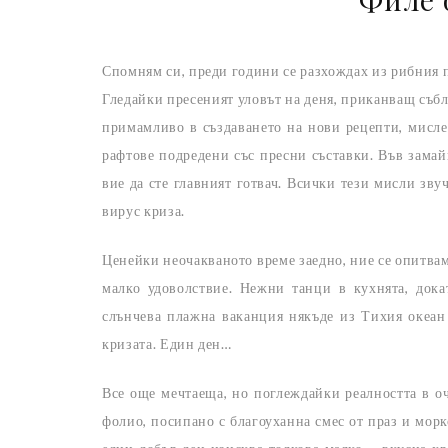
Спомням си, преди години се разхождах из рибния п
Гледайки пресеният уловът на деня, приканващ съб
примамливо в създаването на нови рецепти, мисле
рафтове подредени със пресни съставки. Във замай
вие да сте главният готвач. Всички тези мисли зв
вирус криза.
Ценейки неочакваното време заедно, ние се опитва
малко удоволствие. Нежни танци в кухнята, дока
слънчева плажна ваканция някъде из Тихия океан
кризата. Един ден…
Все още мечтаеща, но поглеждайки реалността в оч
фолио, посипано с благоуханна смес от праз и мор