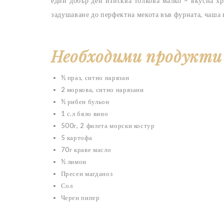
един добър ден изисква толкова малко – вкусна х
задушаване до перфектна мекота във фурната, чаша 
Необходими продукти
½ праз, ситно нарязан
2 моркова, ситно нарязани
½ рибен бульон
1 с.л бяло вино
500г, 2 филета морски костур
5 картофа
70г краве масло
½ лимон
Пресен магданоз
Сол
Черен пипер