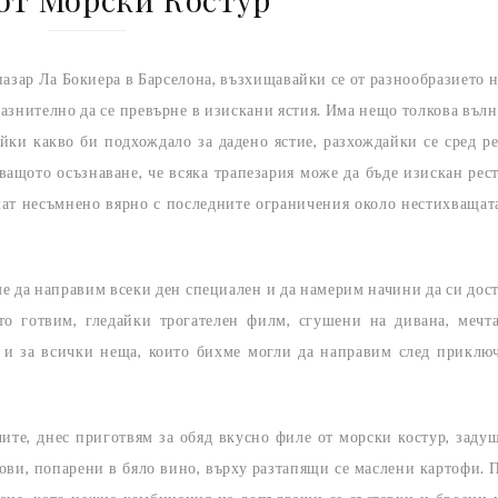
азар Ла Бокиера в Барселона, възхищавайки се от разнообразието н
лазнително да се превърне в изискани ястия. Има нещо толкова въл
йки какво би подхождало за дадено ястие, разхождайки се сред р
ващото осъзнаване, че всяка трапезария може да бъде изискан рест
учат несъмнено вярно с последните ограничения около нестихващат
ме да направим всеки ден специален и да намерим начини да си дос
то готвим, гледайки трогателен филм, сгушени на дивана, мечт
 и за всички неща, които бихме могли да направим след приклю
ите, днес приготвям за обяд вкусно филе от морски костур, заду
кови, попарени в бяло вино, върху разтапящи се маслени картофи. 