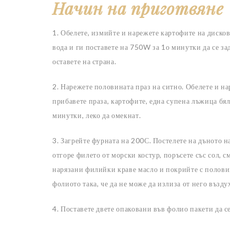
Начин на приготвяне
1. Обелете, измийте и нарежете картофите на дисков
вода и ги поставете на 750W за 1о минутки да се з
оставете на страна.
2. Нарежете половината праз на ситно. Обелете и на
прибавете праза, картофите, една супена лъжица бял
минутки, леко да омекнат.
3. Загрейте фурната на 200С. Постелете на дъното н
отгоре филето от морски костур, поръсете със сол, 
нарязани филийки краве масло и покрийте с половина
фолиото така, че да не може да излиза от него възду
4. Поставете двете опаковани във фолио пакети да с