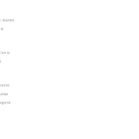
с малко
ги
сло и
5
елете
ънко
ворете