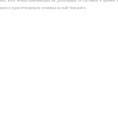
рана, като нежна комбинация на допълващи се съставки и броени
вино и удовлетворената усмивка на най-близките.