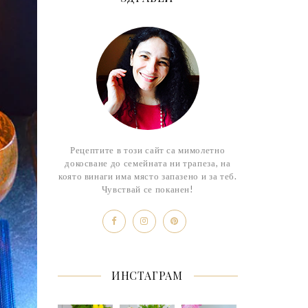
Рецептите в този сайт са мимолетно
докосване до семейната ни трапеза, на
която винаги има място запазено и за теб.
Чувствай се поканен!
ИНСТАГРАМ