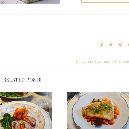
Ньоки със Скариди в Ромеск
RELATED POSTS