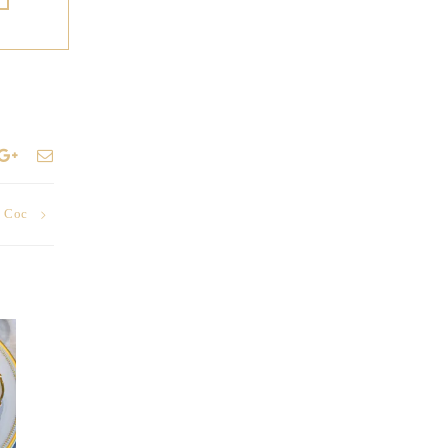
о Сос