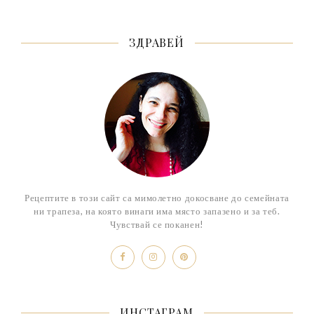
ЗДРАВЕЙ
Рецептите в този сайт са мимолетно докосване до семейната
ни трапеза, на която винаги има място запазено и за теб.
Чувствай се поканен!
ИНСТАГРАМ