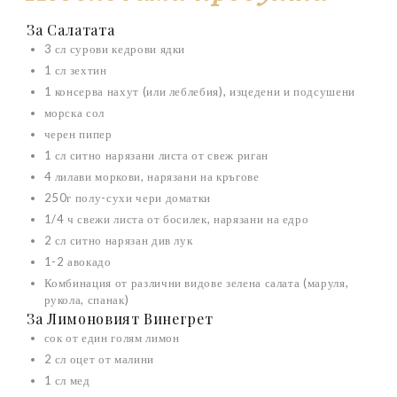
За Салатата
3
сл сурови кедрови ядки
1
сл зехтин
1
консерва нахут (или
леблебия), изцедени и подсушени
морска сол
черен пипер
1
сл ситно нарязани листа от свеж риган
4
лилави моркови
, нарязани на кръгове
250г полу-сухи чери доматки
1/4
ч свежи листа от босилек, нарязани на едро
2
сл ситно нарязан див лук
1-2
авокадо
Комбинация от различни видове зелена салата (маруля,
рукола, спанак)
За Лимоновият Винегрет
сок от един голям лимон
2
сл оцет от малини
1
сл мед