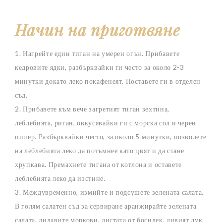
Начин на приготвяне
1. Нагрейте един тиган на умерен огън. Прибавете
кедровите ядки, разбърквайки ги често за около 2-3
минутки докато леко покафенеят. Поставете ги в отделен
съд.
2. Прибавете към вече загретият тиган зехтина,
леблебията, риган, овкусявайки ги с морска сол и черен
пипер. Разбърквайки често, за около 5 минутки, позволете
на леблебията леко да потъмнее като цвят и да стане
хрупкава. Премахнете тигана от котлона и оставете
леблебията леко да изстине.
3. Междувременно, измийте и подсушете зелената салата.
В голям салатен съд за сервиране аранжирайте зелената
салата, лилавите моркови, листата от босилек, дивият лук,