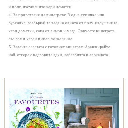
и полу-изсушените чери доматки.
4. За приготвяне на винегрета: В една купичка или
бурканче, разбъркайте заедно олиото от полу-изсушените
чери доматки, сока от лимон и меда. Овкусете винегрета
със сол и черен пипер по желание.
5. Залейте салатата с готовият винегрет. Аранжирайте
най-отгоре с кедровите ядки, леблебията и авокадото.