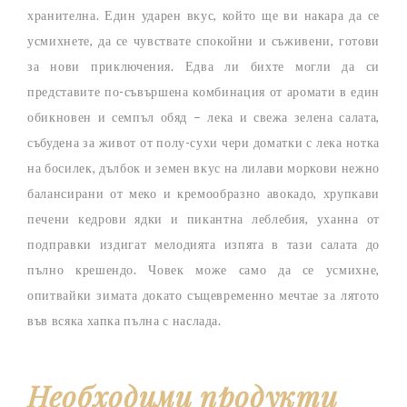
хранителна. Един ударен вкус, който ще ви накара да се
усмихнете, да се чувствате спокойни и съживени, готови
за нови приключения. Едва ли бихте могли да си
представите по-съвършена комбинация от аромати в един
обикновен и семпъл обяд – лека и свежа зелена салата,
събудена за живот от полу-сухи чери доматки с лека нотка
на босилек, дълбок и земен вкус на лилави моркови нежно
балансирани от меко и кремообразно авокадо, хрупкави
печени кедрови ядки и пикантна леблебия, уханна от
подправки издигат мелодията изпята в тази салата до
пълно крешендо. Човек може само да се усмихне,
опитвайки зимата докато същевременно мечтае за лятото
във всяка хапка пълна с наслада.
Необходими продукти