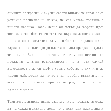
Зимните прекрасни и вкусни салати винаги ме карат да се
усмихна прошепващи нежно, че слънчевата топлина е
винаги наблизо. Човек лесно би могъл да забрави през
зимния сезон божественият свеж вкус на летните салати,
но не и когато има толкова много богати и здравословни
варианти да се наслади до насита на една прекрасна купа с
зеленчуци. Вярно е наистина, че не много ресторанти
предлагат салатни разновидности, но в този случай
възможността да си шеф в своята собствена кухня и да
умееш майсторски да приготвиш подобно възхитително
ястие със сигурност предоставя радост и неистово
удовлетворение.
Тази вегетарианска зимна салата е чиста наслада. Тя може
да изглежда привидно лека, но е истински насищаща и