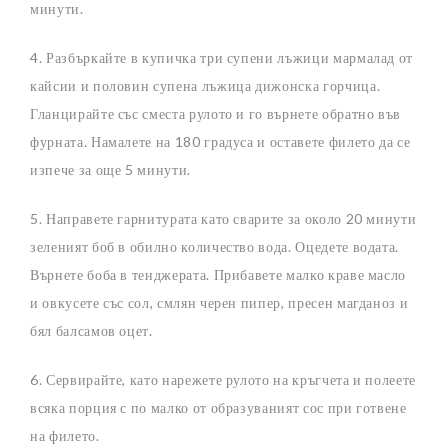
минути.
4. Разбъркайте в купичка три супени лъжици мармалад от
кайсии и половин супена лъжица дижонска горчица.
Гланцирайте със сместа рулото и го върнете обратно във
фурната. Намалете на 180 градуса и оставете филето да се
изпече за още 5 минути.
5. Направете гарнитурата като сварите за около 20 минути
зеленият боб в обилно количество вода. Оцедете водата.
Върнете боба в тенджерата. Прибавете малко краве масло
и овкусете със сол, смлян черен пипер, пресен магданоз и
бял балсамов оцет.
6. Сервирайте, като нарежете рулото на кръгчета и полеете
всяка порция с по малко от образуваният сос при готвене
на филето.