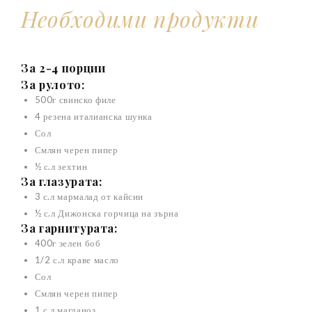
Необходими продукти
За 2-4 порции
За рулото:
500г свинско филе
4 резена италианска шунка
Сол
Смлян черен пипер
½ с.л зехтин
За глазурата:
3 с.л мармалад от кайсии
½ с.л Дижонска горчица на зърна
За гарнитурата:
400г зелен боб
1/2 с.л краве масло
Сол
Смлян черен пипер
1 с.л магданоз