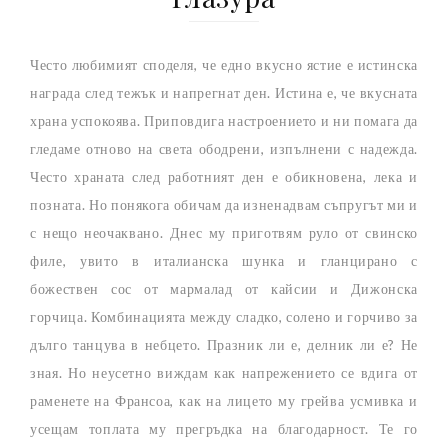
Често любимият споделя, че едно вкусно ястие е истинска
награда след тежък и напрегнат ден. Истина е, че вкусната
храна успокоява. Приповдига настроението и ни помага да
гледаме отново на света ободрени, изпълнени с надежда.
Често храната след работният ден е обикновена, лека и
позната. Но понякога обичам да изненадвам съпругът ми и
с нещо неочаквано. Днес му приготвям руло от свинско
филе, увито в италианска шунка и гланцирано с
божествен сос от мармалад от кайсии и Дижонска
горчица. Комбинацията между сладко, солено и горчиво за
дълго танцува в небцето. Празник ли е, делник ли е? Не
зная. Но неусетно виждам как напрежението се вдига от
раменете на Франсоа, как на лицето му грейва усмивка и
усещам топлата му прегръдка на благодарност. Те го