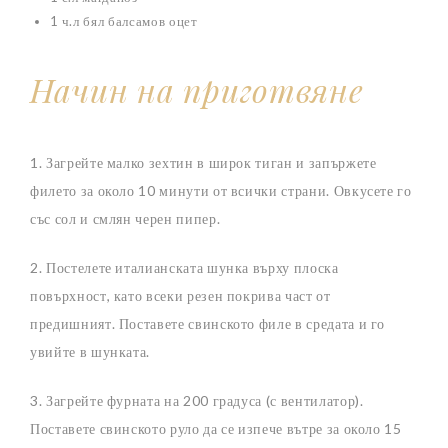
1 ч.л бял балсамов оцет
Начин на приготвяне
1. Загрейте малко зехтин в широк тиган и запържете
филето за около 10 минути от всички страни. Овкусете го
със сол и смлян черен пипер.
2. Постелете италианската шунка върху плоска
повърхност, като всеки резен покрива част от
предишният. Поставете свинското филе в средата и го
увийте в шунката.
3. Загрейте фурната на 200 градуса (с вентилатор).
Поставете свинското руло да се изпече вътре за около 15