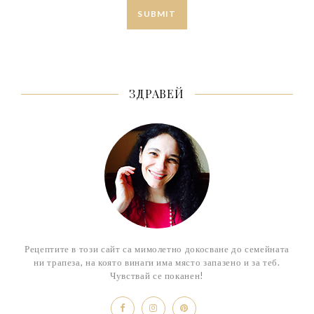
ЗДРАВЕЙ
Рецептите в този сайт са мимолетно докосване до семейната
ни трапеза, на която винаги има място запазено и за теб.
Чувствай се поканен!