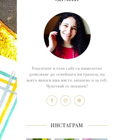
Рецептите в този сайт са мимолетно
докосване до семейната ни трапеза, на
която винаги има място запазено и за теб.
Чувствай се поканен!
ИНСТАГРАМ