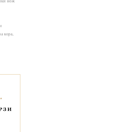
айки нож
и
а кора,