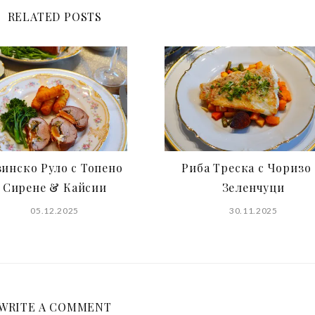
RELATED POSTS
инско Руло с Топено
Риба Tреска с Чоризо
Сирене & Кайсии
Зеленчуци
05.12.2025
30.11.2025
WRITE A COMMENT