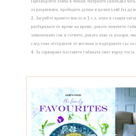
Прехвърлете хляба в чиния. Натрийте скилидка чесъ
за разрязване, прободете дупки в целия хляб (за да м
2. Загрейте кравето масло и 1 с.л. олио в същия тиг
разбърквате от време на време, докато повечето гъб
лимоновият сок и гответе, докато леко се изпари, о
след това отстранете от котлона и подправете със со
4. За сервиране поставете гъбената смес върху тост