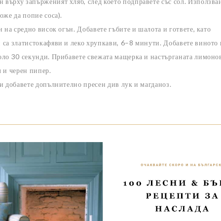
н върху запърженият хляб, след което подправете със сол. Използв
оже да попие соса).
ан на средно висок огън. Добавете гъбите и шалота и гответе, като
и са златистокафяви и леко хрупкави, 6–8 минути. Добавете виното 
коло 30 секунди. Прибавете свежата мащерка и настърганата лимонов
л и черен пипер.
а и добавете допълнително пресен див лук и магданоз.