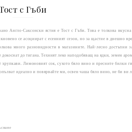
Тост с Гъби
ано Англо-Саксонски ястия е Тост с Гъби. Това е толкова вкусна
бикновено се асоциират с есенният сезон, но за щастие в днешно вр
толкова много разновидности в магазините. Най-лесно достъпни з
 докоснат до тигана. Техният леко наподобяващ на ядки, земен аром
т хрупкави. Лимоновият сок, сухото бяло вино и пресните билки ги
опълват идеално и повярвайте ми, освен чаша бяло вино, не би ви 
ъсване