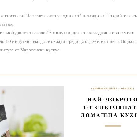
матеният сос. Постелете отгоре един слой патладжан. Покрийте го с
лазаня.
е във фурната за около 45 минутки, докато патладжана стане мек и
оло 10 минутки леко да се охлади преди да отрежете от него. Поръсе
рнитура от Марокански кускус.