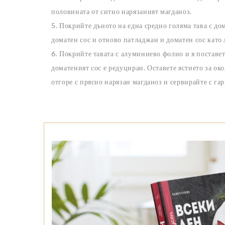
половината от ситно нарязаният магданоз.
5. Покрийте дъното на една средно голяма тава с до
доматен сос и отново патладжан и доматен сос като 
6. Покрийте тавата с алуминиево фолио и я поставет
доматеният сос е редуциран. Оставете ястието за ок
отгоре с прясно нарязан магданоз и сервирайте с га