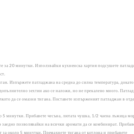
ете за 20 минутки. Използвайки кухненска хартия подсушете патла
ст.
иган. Изпържете патладжана на средна до силна температура, докато
 допълнително зехтин ако се наложи, но не прекалено много. Патла
олкото да се омазни тигана. Поставете изпърженият патладжан в отд
оло 5 минутки. Прибавете чесъна, лютата чушка, 1/2 чаена лъжица мо
о заедно позволявайки на всички аромати да се комбинират. Прибав
ат за около 5 минутки. Премахнете тигана от котлона и прибавете