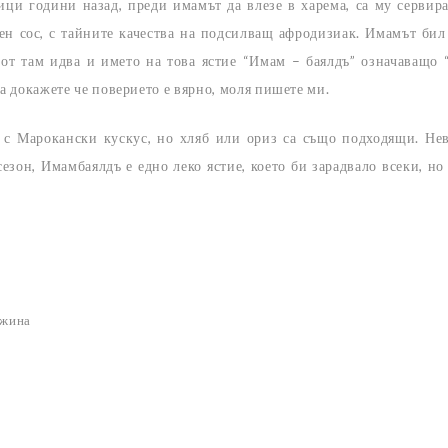
тици години назад, преди имамът да влезе в харема, са му сервир
ен сос, с тайните качества на подсилващ афродизиак. Имамът бил
И от там идва и името на това ястие “Имам – баялдъ” означаващо
да докажете че поверието е вярно, моля пишете ми.
е с Марокански кускус, но хляб или ориз са също подходящи. Не
сезон, Имамбаялдъ е едно леко ястие, което би зарадвало всеки, но
лжина