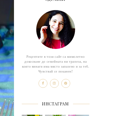
Рецептите в този сайт са мимолетно
докосване до семейната ни трапеза, на
която винаги има място запазено и за теб.
Чувствай се поканен!
ИНСТАГРАМ