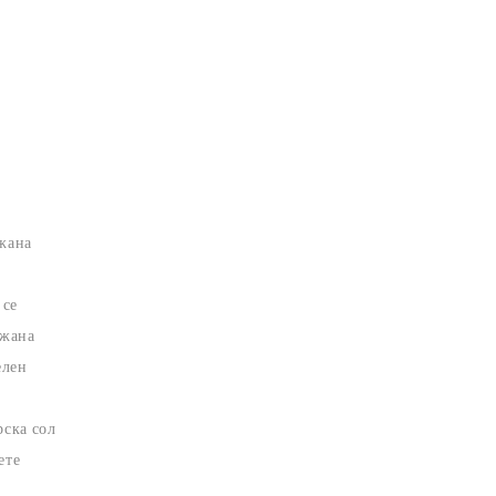
джана
 се
джана
елен
рска сол
ете