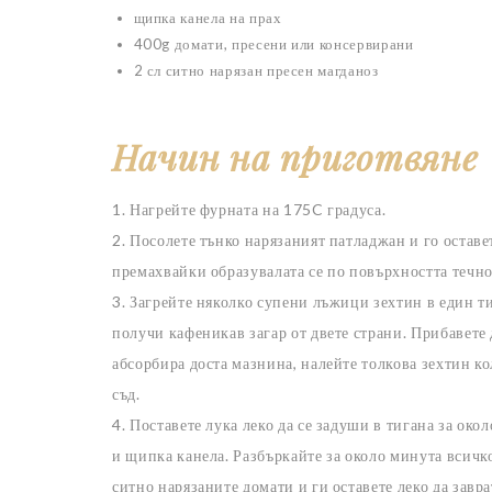
щипка канела на прах
400g домати, пресени или консервирани
2
сл ситно нарязан пресен магданоз
Начин на приготвяне
1. Нагрейте фурната на 175C градуса.
2. Посолете тънко нарязаният патладжан и го остав
премахвайки образувалата се по повърхността течно
3. Загрейте няколко супени лъжици зехтин в един т
получи кафеникав загар от двете страни. Прибавете
абсорбира доста мазнина, налейте толкова зехтин к
съд.
4. Поставете лука леко да се задуши в тигана за ок
и щипка канела. Разбъркайте за около минута всичк
ситно нарязаните домати и ги оставете леко да завр