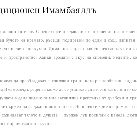
адиционен Имамбаялдъ
омашно готвене. С рецептите предавани от поколение на поколен
ад булото на времето, ръсещи подправки по един и същ, изпитан
 вкусни световни кухни. Домашни рецепти които шептят за уют и к
е и пространство. Хапки аромати с вкус на спомени. Рецепти, к
очват да преобладават затоплящи храни, като разнообразни видов
ка Имамбаялдъ рецепта може да се усмихва слънчево като лятото съ
душата в една ледено-зимна затопляща прегръдка от дълбоки и хр
еве пържен патладжан и доматен сос. Но в нея се крие нещо много п
о съживяват тялото и душата – пържен лук посипан с канела, лют
о от ориенталската кухня.