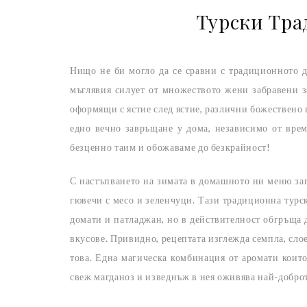
Турски Тр
Нищо не би могло да се сравни с традиционното д
мъглявия силует от множеството жени забравени з
оформящи с ястие след ястие, различни божествено
едно вечно завръщане у дома, независимо от врем
безценно таим и обожаваме до безкрайност!
С настъпването на зимата в домашното ни меню зап
гювечи с месо и зеленчуци. Тази традиционна турс
домати и патладжан, но в действителност обгръща 
вкусове. Привидно, рецептата изглежда семпла, сло
това. Една магическа комбинация от аромати коит
свеж магданоз и изведнъж в нея оживява най-доброт