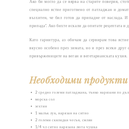
Ако би могло да се вярва на старите поверия, сто
специално ястие приготвено от патладжан и домат
възхитен, че бил готов да припадне от наслада. 
припада”. Ако бихте искали да опитате рецептата и 
Като гарнитура, аз обичам да сервирам това ясти
вкусно особено през зимата, но и през всеки друг 
привържениците на веган и вегетарианската кухня.
Необходими продукти
2
средно големи патладжана
, тънко нарязани по дъ
морска сол
зехтин
1 малък лук, нарязан на ситно
2
големи скилидки чесън, смлян
1/4
чл ситно нарязана люта чушка