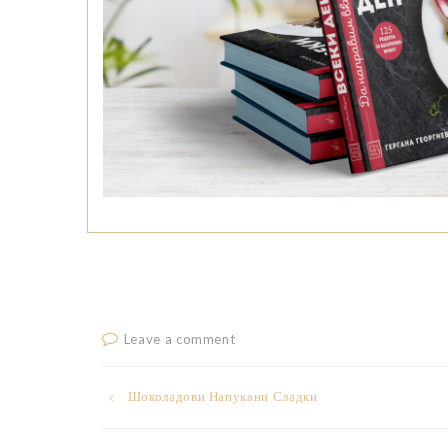
Leave a comment
Post
Шоколадови Напукани Сладки