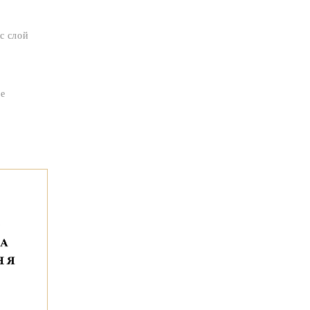
ъс слой
те