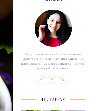
Рецептите в този сайт са мимолетно
докосване до семейната ни трапеза, на
която винаги има място запазено и за теб.
Чувствай се поканен!
ИНСТАГРАМ