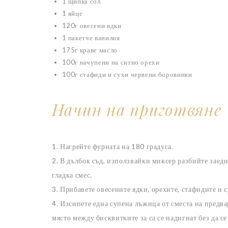
1 щипка сол
1 яйце
120г овесени ядки
1 пакетче ванилия
175г краве масло
100г начупени на ситно орехи
100г стафиди и сухи червени боровинки
Начин на приготвяне
1. Нагрейте фурната на 180 градуса.
2. В дълбок съд, използвайки миксер разбийте заедн
гладка смес.
3. Прибавете овесените ядки, орехите, стафидите и 
4. Изсипете една супена лъжица от сместа на предва
място между бисквитките за са се надигнат без да се