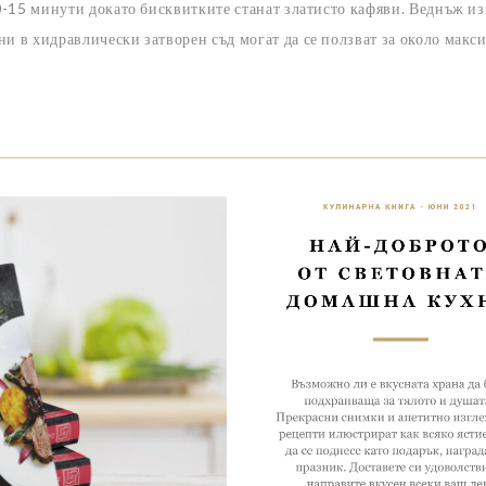
10-15 минути докато бисквитките станат златисто кафяви. Веднъж и
ни в хидравлически затворен съд могат да се ползват за около макс