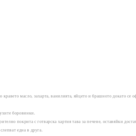
о кравето масло, захарта, ванилията, яйцето и брашното докато се 
сухите боровинки.
рително покрита с готварска хартия тава за печене, оставяйки дост
 слепват една в друга.