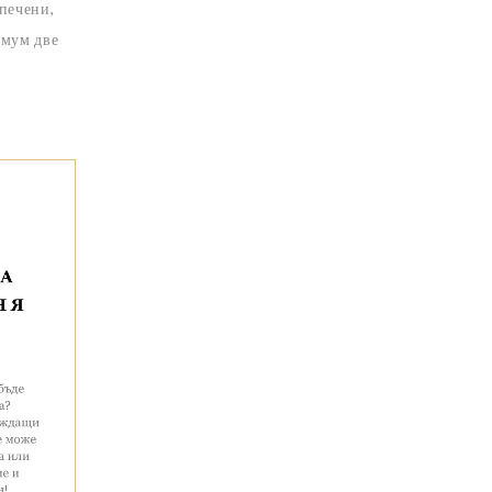
зпечени,
имум две