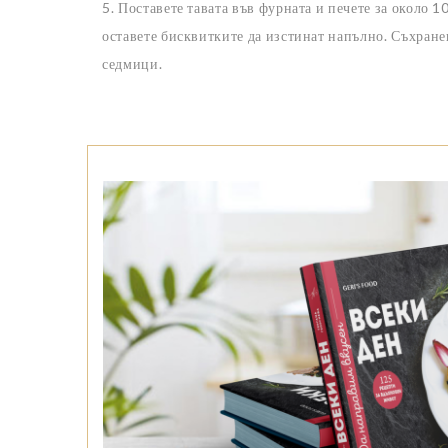
5. Поставете тавата във фурната и печете за около 
оставете бисквитките да изстинат напълно. Съхране
седмици.