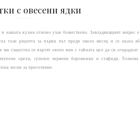
тки с овесени ядки
а и нашата кухня отново ухае божествено. Завладяващият мирис е
ах тази рецепта за първи път преди около месец и се оказа а
 ми същества се въртят около мен с тайната цел да си откраднат
начупени орехи, сушени червени боровинки и стафиди. Толкова
тина лесни за приготвяне.