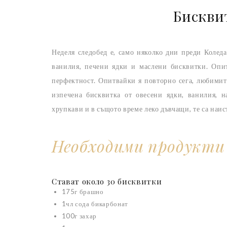
Бискви
Неделя следобед е, само няколко дни преди Колед
ванилия, печени ядки и маслени бисквитки. Опит
перфектност. Опитвайки я повторно сега, любимите
изпечена бисквитка от овесени ядки, ванилия, 
хрупкави и в същото време леко дъвчащи, те са наис
Необходими продукти
Стават около 30 бисквитки
175г брашно
1чл сода бикарбонат
100г захар